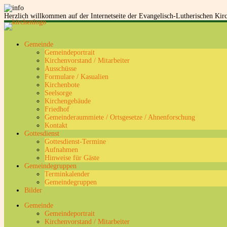
Herzlich willkommen auf der Internetseite der Evangelisch-Lutherischen K
Gemeinde
Gemeindeportrait
Kirchenvorstand / Mitarbeiter
Ausschüsse
Formulare / Kasualien
Kirchenbote
Seelsorge
Kirchengebäude
Friedhof
Gemeinderaummiete / Ortsgesetze / Ahnenforschung
Kontakt
Gottesdienst
Gottesdienst-Termine
Aufnahmen
Hinweise für Gäste
Gemeindegruppen
Terminkalender
Gemeindegruppen
Bilder
Gemeinde
Gemeindeportrait
Kirchenvorstand / Mitarbeiter