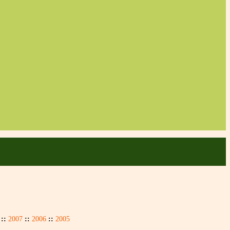
::
2007
::
2006
::
2005