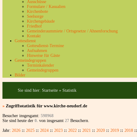
Ausschüsse
Formulare / Kasualien
Kirchenbote
Seelsorge
Kirchengebäude
Friedhof
Gemeinderaummiete / Ortsgesetze / Ahnenforschung
Kontakt
Gottesdienst
Gottesdienst-Termine
Aufnahmen
Hinweise für Gäste
Gemeindegruppen
Terminkalender
Gemeindegruppen
Bilder
Sie sind hier:
Startseite
»
Statistik
»
Zugriffsstatistik für www.kirche-neudorf.de
Besucher insgesgamt:
598968
Sie sind heute der
0.
von insgesamt
27
Besuchern.
Jahr:
2026
::
2025
::
2024
::
2023
::
2022
::
2021
::
2020
::
2019
::
2018
: