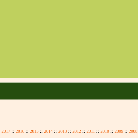
:
2017
::
2016
::
2015
::
2014
::
2013
::
2012
::
2011
::
2010
::
2009
::
2008