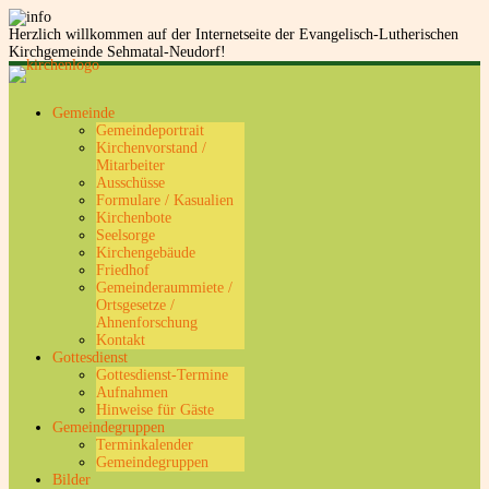
Herzlich willkommen auf der Internetseite der Evangelisch-Lutherischen
Kirchgemeinde Sehmatal-Neudorf!
Gemeinde
Gemeindeportrait
Kirchenvorstand /
Mitarbeiter
Ausschüsse
Formulare / Kasualien
Kirchenbote
Seelsorge
Kirchengebäude
Friedhof
Gemeinderaummiete /
Ortsgesetze /
Ahnenforschung
Kontakt
Gottesdienst
Gottesdienst-Termine
Aufnahmen
Hinweise für Gäste
Gemeindegruppen
Terminkalender
Gemeindegruppen
Bilder