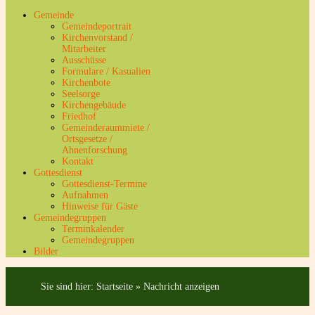
Gemeinde
Gemeindeportrait
Kirchenvorstand /
Mitarbeiter
Ausschüsse
Formulare / Kasualien
Kirchenbote
Seelsorge
Kirchengebäude
Friedhof
Gemeinderaummiete /
Ortsgesetze /
Ahnenforschung
Kontakt
Gottesdienst
Gottesdienst-Termine
Aufnahmen
Hinweise für Gäste
Gemeindegruppen
Terminkalender
Gemeindegruppen
Bilder
Sie sind hier:
Startseite
»
Nachricht anzeigen